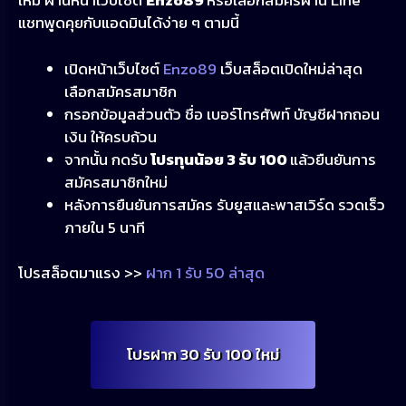
ใหม่ ผ่านหน้าเว็บไซต์
Enzo89
หรือเลือกสมัครผ่าน Line
แชทพูดคุยกับแอดมินได้ง่าย ๆ ตามนี้
เปิดหน้าเว็บไซต์
Enzo89
เว็บสล็อตเปิดใหม่ล่าสุด
เลือกสมัครสมาชิก
กรอกข้อมูลส่วนตัว ชื่อ เบอร์โทรศัพท์ บัญชีฝากถอน
เงิน ให้ครบถ้วน
จากนั้น กดรับ
โปรทุนน้อย 3 รับ 100
แล้วยืนยันการ
สมัครสมาชิกใหม่
หลังการยืนยันการสมัคร รับยูสและพาสเวิร์ด รวดเร็ว
ภายใน 5 นาที
โปรสล็อตมาแรง >>
ฝาก 1 รับ 50 ล่าสุด
โปรฝาก 30 รับ 100 ใหม่