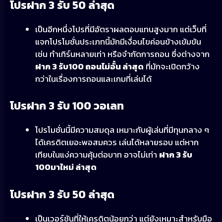
โปร
ฝาก 3 รับ 50 ล่าสุด
เป็นอีกหนึ่งโปรที่มีอัตราผลตอบแทนสูงมาก แต่เว็บที่
แจกโปรโมชั่นประเภทนี้มักมีเงื่อนไขค่อนข้างเข้มข้น
เช่น ทำเทิร์นหลายเท่า หรือจำกัดการถอน ซึ่งต่างจาก
ฝาก 3 รับ100 ถอนไม่อั้น ล่าสุด
ที่มักจะเปิดกว้าง
กว่าในเรื่องการถอนและเกมที่เล่นได้
โปร
ฝาก 3 รับ 100 วอเลท
โปรโมชั่นนี้มีความสมดุล เหมาะกับผู้เล่นที่มีทุนกลาง ๆ
ได้เครดิตเยอะพอสมควร เล่นได้หลายรอบ แต่หาก
เทียบในแง่ความคุ้มต่อบาท อาจไม่เท่า
ฝาก 3 รับ
100มาใหม่ ล่าสุด
โปร
ฝาก 3 รับ 50 ล่าสุด
เป็นเวอร์ชันที่ให้เครดิตน้อยกว่า แต่ยังเหมาะสำหรับมือ