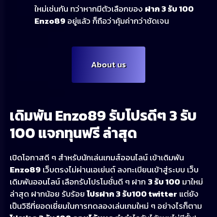
ใหม่เช่นกัน ทว่าหากมีตัวเลือกของ
ฝาก 3 รับ 100
Enzo89
อยู่แล้ว ก็ถือว่าคุ้มค่ากว่าชัดเจน
About us
เดิมพัน Enzo89 รับโปรดีๆ 3 รับ
100 แจกทุนฟรี ล่าสุด
เปิดโอกาสดี ๆ สำหรับนักเล่นเกมส์ออนไลน์ เข้าเดิมพัน
Enzo89
เว็บตรงไม่ผ่านเอเย่นต์ ลงทะเบียนเข้าสู่ระบบ เว็บ
เดิมพันออนไลน์ เลือกรับโปรโมชั่นดี ๆ ฝาก
3 รับ 100
มาใหม่
ล่าสุด ฝากน้อย รับร้อย
โปรฝาก 3 รับ100 twitter
แต่ยัง
เป็นวิธีที่ยอดเยี่ยมในการทดลองเล่นเกมใหม่ ๆ อย่างไรก็ตาม