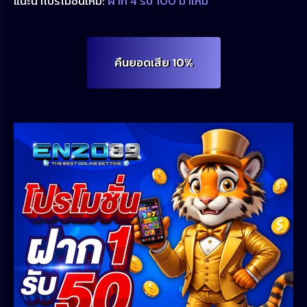
แนะนำโปรโมชั่นใหม่:
ฝาก 4 รับ 100 มาใหม่
คืนยอดเสีย 10%