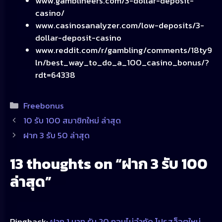
www.gamblineers.com/3-dollar-deposit-
casino/
www.casinosanalyzer.com/low-deposits/3-
dollar-deposit-casino
www.reddit.com/r/gambling/comments/18ty9
ln/best_way_to_do_a_100_casino_bonus/?
rdt=64338
Categories
Freebonus
10 รับ 100 สมาชิกใหม่ ล่าสุด
ฝาก 3 รับ 50 ล่าสุด
13 thoughts on “ฝาก 3 รับ 100
ล่าสุด”
Pingback:
ฝาก 1 บาท รับ 20 ถอนไม่จํากัด โปรสล็อตใหม่