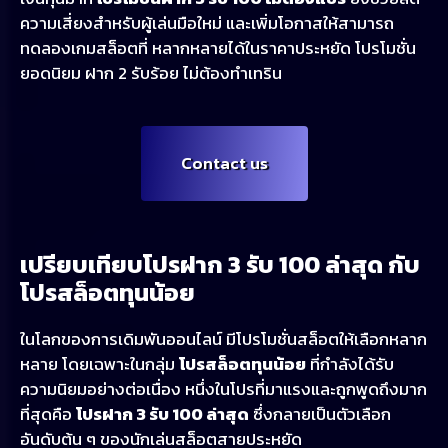
ความเสี่ยงสำหรับผู้เล่นมือใหม่ และเพิ่มโอกาสให้สามารถ
ทดลองเกมสล็อตที่ หลากหลายได้ในราคาประหยัด โปรโมชั่น
ยอดนิยม ฝาก 2 รับร้อย ไม่ต้องทําเทริน
Contact us
เปรียบเทียบโปรฝาก 3 รับ 100 ล่าสุด กับ
โปรสล็อตทุนน้อย
ในโลกของการเดิมพันออนไลน์ มีโปรโมชั่นสล็อตให้เลือกหลาก
หลาย โดยเฉพาะในกลุ่ม
โปรสล็อตทุนน้อย
ที่กำลังได้รับ
ความนิยมอย่างต่อเนื่อง หนึ่งในโปรที่มาแรงและถูกพูดถึงมาก
ที่สุดคือ
โปรฝาก 3 รับ 100 ล่าสุด
ซึ่งกลายเป็นตัวเลือก
อันดับต้น ๆ ของนักเล่นสล็อตสายประหยัด