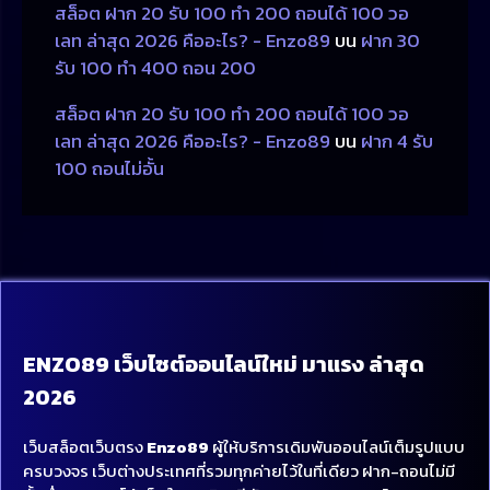
สล็อต ฝาก 20 รับ 100 ทํา 200 ถอนได้ 100 วอ
เลท ล่าสุด 2026 คืออะไร? - Enzo89
บน
ฝาก 30
รับ 100 ทํา 400 ถอน 200
สล็อต ฝาก 20 รับ 100 ทํา 200 ถอนได้ 100 วอ
เลท ล่าสุด 2026 คืออะไร? - Enzo89
บน
ฝาก 4 รับ
100 ถอนไม่อั้น
ENZO89 เว็บไซต์ออนไลน์ใหม่ มาแรง ล่าสุด
2026
เว็บสล็อตเว็บตรง
Enzo89
ผู้ให้บริการเดิมพันออนไลน์เต็มรูปแบบ
ครบวงจร เว็บต่างประเทศที่รวมทุกค่ายไว้ในที่เดียว ฝาก-ถอนไม่มี