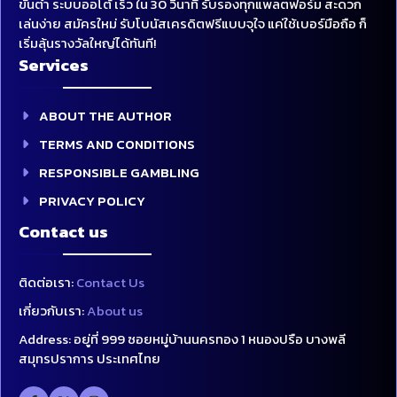
ขั้นต่ำ ระบบออโต้ เร็ว ใน 30 วินาที รับรองทุกแพลตฟอร์ม สะดวก
เล่นง่าย สมัครใหม่ รับโบนัสเครดิตฟรีแบบจุใจ แค่ใช้เบอร์มือถือ ก็
เริ่มลุ้นรางวัลใหญ่ได้ทันที!
Services
ABOUT THE AUTHOR
TERMS AND CONDITIONS
RESPONSIBLE GAMBLING
PRIVACY POLICY
Contact us
ติดต่อเรา:
Contact Us
เกี่ยวกับเรา:
About us
Address: อยู่ที่ 999 ซอยหมู่บ้านนครทอง 1 หนองปรือ บางพลี
สมุทรปราการ ประเทศไทย