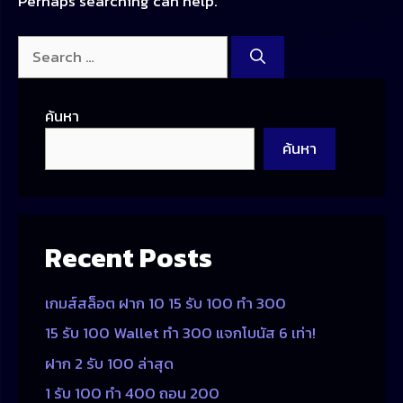
Perhaps searching can help.
Search
for:
ค้นหา
ค้นหา
Recent Posts
เกมส์สล็อต ฝาก 10 15 รับ 100 ทํา 300
15 รับ 100 Wallet ทํา 300 แจกโบนัส 6 เท่า!
ฝาก 2 รับ 100 ล่าสุด
1 รับ 100 ทํา 400 ถอน 200