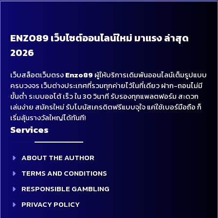
ENZO89 เว็บไซต์ออนไลน์ใหม่ มาแรง ล่าสุด
2026
เว็บสล็อตเว็บตรง
Enzo89
ผู้ให้บริการเดิมพันออนไลน์เต็มรูปแบบ
ครบวงจร เว็บต่างประเทศที่รวมทุกค่ายไว้ในที่เดียว ฝาก-ถอนไม่มี
ขั้นต่ำ ระบบออโต้ เร็ว ใน 30 วินาที รับรองทุกแพลตฟอร์ม สะดวก
เล่นง่าย สมัครใหม่ รับโบนัสเครดิตฟรีแบบจุใจ แค่ใช้เบอร์มือถือ ก็
เริ่มลุ้นรางวัลใหญ่ได้ทันที!
Services
ABOUT THE AUTHOR
TERMS AND CONDITIONS
RESPONSIBLE GAMBLING
PRIVACY POLICY