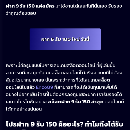
ฝาก 9 รับ 150 แค่สมัคร
มาใช้งานได้เลยทันทีนั่นเอง รับรอง
ว่าคุณต้องชอบ
ฝาก 6 รับ 100 ใหม่ วันนี้
เพราะนี่คือรูปแบบในการเล่นเกมสล็อตออนไลน์ ที่ผู้เล่นนั้น
สามารถที่จะสนุกกับเกมสล็อตออนไลน์ได้จริงๆ แบบที่ไม่ต้อง
ลุ้นอะไรมากมายเลย นั่นเพราะว่าการที่ได้เล่นเกมสล็อต
ออนไลน์ไปแล้ว
Enzo89
ก็สามารถที่จะได้เงินทุนมาเพิ่มได้
อย่างไม่ยากเย็น ใครที่ไม่ต้องกรลงทุนเยอะมาก เรารับรองได้
เลยว่าโปรโมชั่นอย่าง
สล็อตฝาก 9 รับ 150 ล่าสุด
ตอบโจทย์
ได้ทุกอย่างแน่นอน
โปรฝาก 9 รับ 150 คืออะไร? ทำไมถึงได้รับ