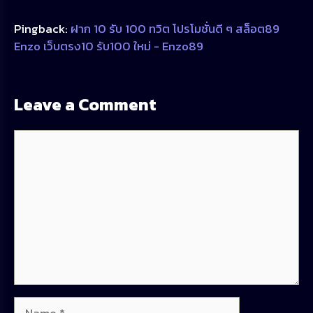
Pingback:
ฝาก 10 รับ 100 ทวิต โปรโมชั่นดี ๆ สล็อต89
Enzo เว็บตรง10 รับ100 ใหม่ - Enzo89
Leave a Comment
Comment
Name