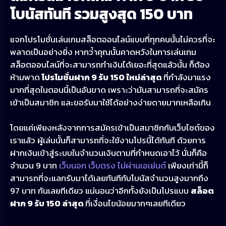
โบนัสทันที รวมสูงสุด 150 บาท
แจกโปรโมชั่นเล่นเกมสล็อตออนไลน์แบบที่ทุกคนนั้นไม่ควรที่จะ
พลาดเป็นอย่างยิ่ง หากว่้าคุณนั้นคาดหวังในการเล่นเกม
สล็อตออนไลน์ที่จะสามารถทำเงินได้เยอะที่สุดแล้วนั้น ก็ต้อง
ห้ามพาด
โปรโมชั่นฝาก 9 รับ 150 ใหม่ล่าสุด
ที่กำลังมาแรง
มากที่สุดในตอนนี้เป็นอันขาด เพราะว่ามันสามารถที่จะสมัคร
เข้าเป็นสมาชิก และขอรับมาใช้ได้อย่างง่ายดายมากเหลือเกิน
โดยแค่เพียงหลังจากการสมัครเข้าเป็นสมาชิกกับเว็บไซต์ของ
เราแล้ว ผู้เล่นนั้นก็สามารถที่จะใช้งานโปรนี้ได้ทันที ด้วยการ
ฝากเงินเข้าสู่ระบบในจำนวนเงินตามที่กำหนดเอาไว้ นั่นก็คือ
จำนวน 9 บาท
เว็บนอก เว็บตรง ไม่ผ่านเอเย่นต์
เพียงเท่านี้ก็
สามารถที่จะแลกรับมาได้เลยทันทีกับโบนัสจำนวนสูงมากถึง
97 บาท กันเลยทีเดียว แน่นอนว่าอีกทั้งยังเป็นโปรแบบ
สล็อต
ฝาก 9 รับ 150 ล่าสุด
ที่เงื่อนไขน้อยมากๆเลยทีเดียว