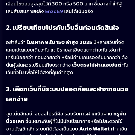
เงื่อนไขถอนสูงสุดไว้ที่ 300 หรือ 500 บาท ซึ่งอาจทำให้ผู้
เล่นสับสนภายหลัง
Enzo89
เล่นได้เงินจริง
2. เปรียบเทียบโปรกับเว็บอื่นก่อนตัดสินใจ
อย่าลืมว่า
โปรฝาก 9 รับ 150 ล่าสุด 2025
มีหลายเว็บที่จัด
แคมเปญแบบเดียวกัน แต่มีรายละเอียดแตกต่างกัน เช่น ทำ
เทิร์นน้อยกว่า ถอนง่ายกว่า หรือมีค่ายเกมรองรับมากกว่า ดัง
นั้นผู้เล่นควรเปรียบเทียบระหว่าง
เว็บตรงไม่ผ่านเอเย่นต์
กับ
เว็บทั่วไป เพื่อให้ได้สิ่งที่คุ้มค่าที่สุด
3. เลือกเว็บที่มีระบบปลอดภัยและฝากถอนวอ
เลทง่าย
จุดเด่นอีกอย่างของโปรนี้คือ รองรับการฝากเงินผ่าน
ทรูมัน
นี่วอเลท
ซึ่งเหมาะกับผู้ที่ไม่มีบัญชีธนาคารหรือไม่สะดวกใช้
งานบัญชีหลัก ระบบที่ดีต้องเป็นแบบ
Auto Wallet
ฝากเงิน