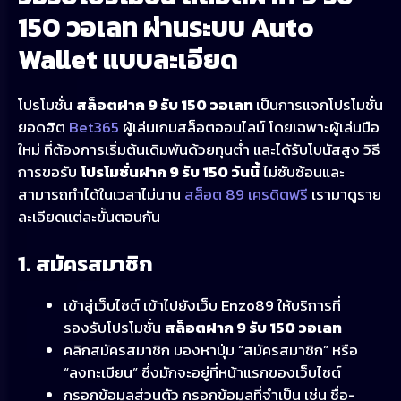
150 วอเลท ผ่านระบบ Auto
Wallet แบบละเอียด
โปรโมชั่น
สล็อตฝาก 9 รับ 150 วอเลท
เป็นการแจกโปรโมชั่น
ยอดฮิต
Bet365
ผู้เล่นเกมสล็อตออนไลน์ โดยเฉพาะผู้เล่นมือ
ใหม่ ที่ต้องการเริ่มต้นเดิมพันด้วยทุนต่ำ และได้รับโบนัสสูง วิธี
การขอรับ
โปรโมชั่นฝาก 9 รับ 150 วันนี้
ไม่ซับซ้อนและ
สามารถทำได้ในเวลาไม่นาน
สล็อต 89 เครดิตฟรี
เรามาดูราย
ละเอียดแต่ละขั้นตอนกัน
1. สมัครสมาชิก
เข้าสู่เว็บไซต์ เข้าไปยังเว็บ Enzo89 ให้บริการที่
รองรับโปรโมชั่น
สล็อตฝาก 9 รับ 150 วอเลท
คลิกสมัครสมาชิก มองหาปุ่ม “สมัครสมาชิก” หรือ
“ลงทะเบียน” ซึ่งมักจะอยู่ที่หน้าแรกของเว็บไซต์
กรอกข้อมูลส่วนตัว กรอกข้อมูลที่จำเป็น เช่น ชื่อ-