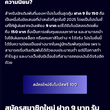
ความนิยม?
สำหรับนักเดิมพันที่มองหาโปรโมชั่นสุดคุ้ม
ฝาก 9 รับ 150
ถือ
เป็นหนึ่งในข้อเสนอที่น่าสนใจที่สุดในปี 2025 โดยเป็นโปรโมชั่
นที่ให้ผู้เล่นฝากเงินเพียง
9 บาท
แต่ได้รับโบนัสเครดิตเพิ่ม
ถึง
150 บาท
ซึ่งเป็นการเพิ่มทุนแบบมหาศาล และสามารถนำ
ไปใช้เล่นเกมสล็อต หรือเกมคาสิโนต่าง ๆ ได้จริง โปรโมชั่นนี้
ได้รับความนิยมเป็นอย่างมากในหมู่นักเดิมพันทุนน้อย เพราะ
สามารถเริ่มต้นเดิมพันได้ด้วยงบประมาณต่ำ แต่มีโอกาสทำ
กำไรสูง และบางเว็บยังมีเงื่อนไขที่สามารถถอนเงินได้จริงอีก
ด้วย
สมัครใหม่รับโบนัสฟรี 100
สมัครสมาชิกใหม่ ฝาก 9 บาท รับ