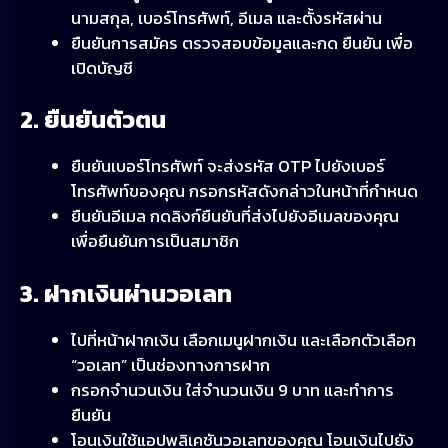
นามสกุล, เบอร์โทรศัพท์, อีเมล และตั้งรหัสผ่าน
ยืนยันการสมัคร ตรวจสอบข้อมูลและกด ยืนยัน เพื่อ
เปิดบัญชี
2. ยืนยันตัวตน
ยืนยันเบอร์โทรศัพท์ จะส่งรหัส OTP ไปยังเบอร์
โทรศัพท์ของคุณ กรอกรหัสดังกล่าวในหน้าที่กำหนด
ยืนยันอีเมล กดลิงก์ยืนยันที่ส่งไปยังอีเมลของคุณ
เพื่อยืนยันการเป็นสมาชิก
3. ฝากเงินผ่านวอเลท
ไปที่หน้าฝากเงิน เลือกเมนูฝากเงิน และเลือกตัวเลือก
“วอเลท” เป็นช่องทางการฝาก
กรอกจำนวนเงิน ใส่จำนวนเงิน 9 บาท และทำการ
ยืนยัน
โอนเงินใช้แอปพลิเคชันวอเลทของคุณ โอนเงินไปยัง