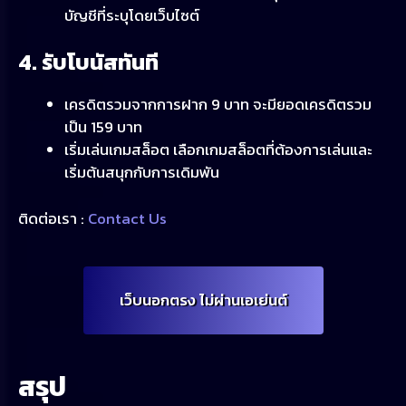
บัญชีที่ระบุโดยเว็บไซต์
4. รับโบนัสทันที
เครดิตรวมจากการฝาก 9 บาท จะมียอดเครดิตรวม
เป็น 159 บาท
เริ่มเล่นเกมสล็อต เลือกเกมสล็อตที่ต้องการเล่นและ
เริ่มต้นสนุกกับการเดิมพัน
ติดต่อเรา :
Contact Us
เว็บนอกตรง ไม่ผ่านเอเย่นต์
สรุป