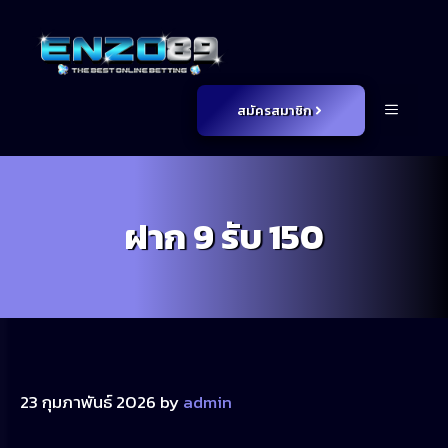
Skip
to
content
MENU
สมัครสมาชิก
ฝาก 9 รับ 150
23 กุมภาพันธ์ 2026
by
admin