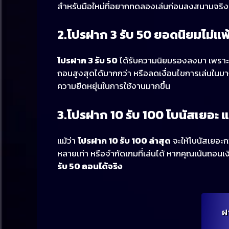
สำหรับมือใหม่ที่อยากทดลองเล่นก่อนลงสนามจริง
2.โปรฝาก 3 รับ 50 ยอดนิยมไม่แพ
โปรฝาก 3 รับ 50
ได้รับความนิยมรองลงมา เพราะแม้
ถอนสูงสุดได้มากกว่า หรือลดเงื่อนไขการเล่นในบาง
ความยืดหยุ่นในการใช้งานมากขึ้น
3.โปรฝาก 10 รับ 100 โบนัสเยอะ แ
แม้ว่า
โปรฝาก 10 รับ 100 ล่าสุด
จะให้โบนัสเยอะกว
หลายเท่า หรือจำกัดเกมที่เล่นได้ หากคุณเน้นถอนเงิ
รับ 50 ถอนได้จริง
ฝ