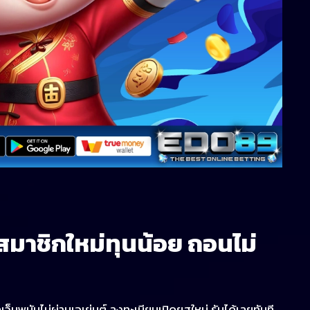
 สมาชิกใหม่ทุนน้อย ถอนไม่
ากเว็บพนันไม่ผ่านเอเย่นต์ ลงทะเบียนเปิดยูสใหม่ รับได้เลยทันที