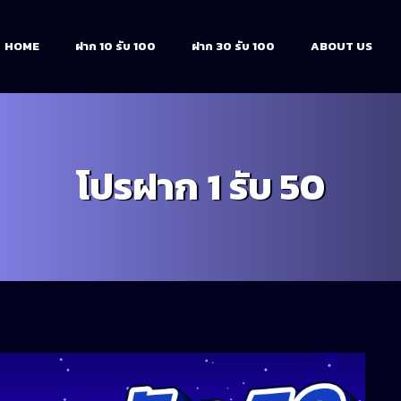
HOME
ฝาก 10 รับ 100
ฝาก 30 รับ 100
ABOUT US
โปรฝาก 1 รับ 50