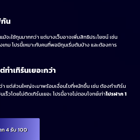
้กัน
จะใช้ทุนมากกว่า แต่บางเว็บอาจเพิ่มสิทธิประโยชน์ เช่น
เกม โปรนี้เหมาะกับคนที่พอมีทุนเริ่มต้นบ้าง และต้องการ
ต่ทำเทิร์นเยอะกว่า
่า แต่ส่วนใหญ่จะมาพร้อมเงื่อนไขที่หนักขึ้น เช่น ต้องทำเทิร์น
นเร็วโดยไม่ติดเทิร์นเยอะ โปรนี้อาจไม่ตอบโจทย์เท่า
โปรฝาก 1
าก 4 รับ 100