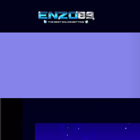
Skip
to
content