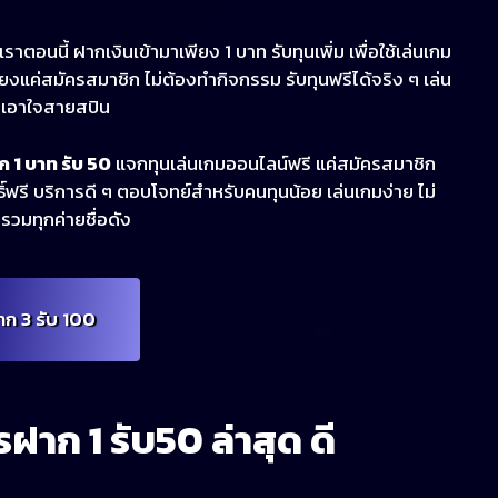
อนนี้ ฝากเงินเข้ามาเพียง 1 บาท รับทุนเพิ่ม เพื่อใช้เล่นเกม
ียงแค่สมัครสมาชิก ไม่ต้องทำกิจกรรม รับทุนฟรีได้จริง ๆ เล่น
 ๆ เอาใจสายสปิน
ก 1 บาท รับ 50
แจกทุนเล่นเกมออนไลน์ฟรี แค่สมัครสมาชิก
ิทธิ์ฟรี บริการดี ๆ ตอบโจทย์สำหรับคนทุนน้อย เล่นเกมง่าย ไม่
วมทุกค่ายชื่อดัง
าก 3 รับ 100
ฝาก 1 รับ50 ล่าสุด ดี