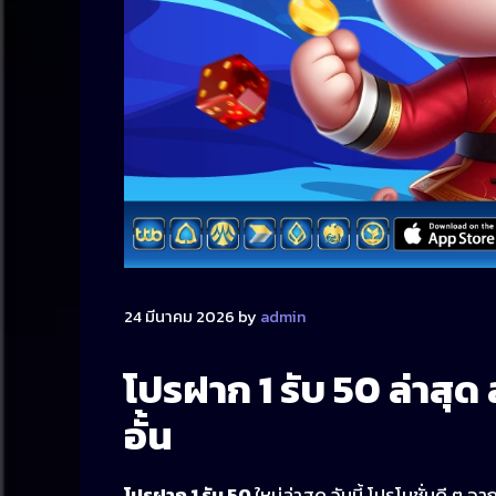
24 มีนาคม 2026
by
admin
โปรฝาก 1 รับ 50 ล่าสุด
อั้น
โปรฝาก 1 รับ 50
ใหม่ล่าสุด วันนี้ โปรโมชั่นดี ๆ จ