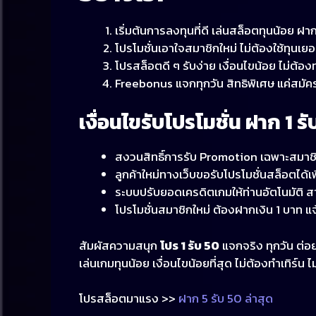
เริ่มต้นการลงทุนที่ดี เล่นสล็อตทุนน้อย ฝาก
โปรโมชั่นเอาใจสมาชิกใหม่ ไม่ต้องใช้ทุนเยอ
โปรสล็อตดี ๆ รับง่าย เงื่อนไขน้อย ไม่ต้อ
Freebonus แจกทุกวัน สิทธิพิเศษ แค่สมัคร
เงื่อนไขรับโปรโมชั่น ฝาก 1 ร
สงวนสิทธิ์การรับ Promotion เฉพาะสมาชิก
ลูกค้าใหม่ทางเว็บขอรับโปรโมชั่นสล็อตได้เพีย
ระบบปรับยอดเครดิตเกมให้ท่านอัตโนมัติ 
โปรโมชั่นสมาชิกใหม่ ต้องฝากเงิน 1 บาท แ
สัมผัสความสนุก
โปร 1 รับ 50
แจกจริง ทุกวัน ต่อย
เล่นเกมทุนน้อย เงื่อนไขน้อยที่สุด ไม่ต้องทำเทิร์น 
โปรสล็อตมาแรง >>
ฝาก 5 รับ 50 ล่าสุด