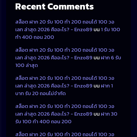
Recent Comments
สล็อต ฝาก 20 รับ 100 ทํา 200 ถอนได้ 100 วอ
เลท ล่าสุด 2026 คืออะไร? - Enzo89
บน
1 รับ 100
ทํา 400 ถอน 200
สล็อต ฝาก 20 รับ 100 ทํา 200 ถอนได้ 100 วอ
เลท ล่าสุด 2026 คืออะไร? - Enzo89
บน
ฝาก 6 รับ
100 ล่าสุด
สล็อต ฝาก 20 รับ 100 ทํา 200 ถอนได้ 100 วอ
เลท ล่าสุด 2026 คืออะไร? - Enzo89
บน
ฝาก 1
บาท รับ 20 ถอนไม่จํากัด
สล็อต ฝาก 20 รับ 100 ทํา 200 ถอนได้ 100 วอ
เลท ล่าสุด 2026 คืออะไร? - Enzo89
บน
ฝาก 30
รับ 100 ทํา 400 ถอน 200
สล็อต ฝาก 20 รับ 100 ทํา 200 ถอนได้ 100 วอ