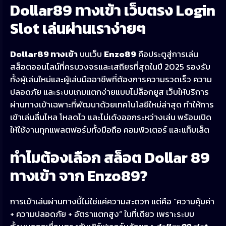
Dollar89 ทางเข้า เว็บตรง Login
Slot เล่นผ่านเราง่ายๆ
Dollar89 ทางเข้า
บนเว็บ
Enzo89
คือประตูสู่การเล่น
สล็อตออนไลน์ที่ครบวงจรและเสถียรที่สุดในปี 2025 รองรับ
ทั้งผู้เล่นใหม่และผู้เล่นมืออาชีพที่ต้องการความรวดเร็ว ความ
ปลอดภัย และระบบเกมแตกง่ายแบบไม่ล็อกยูส เว็บให้บริการ
ผ่านทางเข้าเฉพาะที่พัฒนาด้วยเทคโนโลยีใหม่ล่าสุด ทำให้การ
เข้าเล่นลื่นไหล โหลดไว และไม่เด้งออกระหว่างเล่น พร้อมเปิด
ให้ใช้งานทุกแพลตฟอร์มทั้งมือถือ คอมพิวเตอร์ และแท็บเล็ต
ทำไมต้องเลือก สล็อต Dollar 89
ทางเข้า จาก Enzo89?
การเข้าเล่นผ่านทางนี้ไม่ใช่แค่ความสะดวก แต่คือ “ความคุ้มค่า
+ ความปลอดภัย + อัตราแตกสูง” ในที่เดียว เพราะระบบ