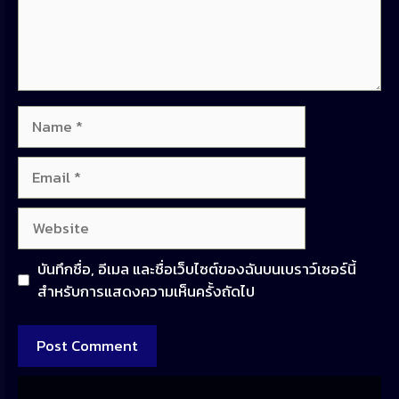
Name
Email
Website
บันทึกชื่อ, อีเมล และชื่อเว็บไซต์ของฉันบนเบราว์เซอร์นี้
สำหรับการแสดงความเห็นครั้งถัดไป