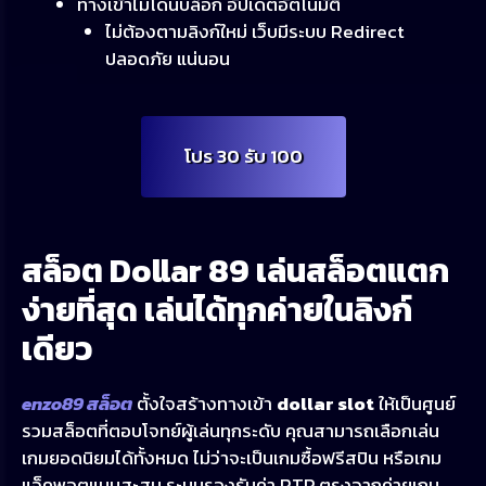
ทางเข้าไม่โดนบล็อก อัปเดตอัตโนมัติ
ไม่ต้องตามลิงก์ใหม่ เว็บมีระบบ Redirect
ปลอดภัย แน่นอน
โปร 30 รับ 100
สล็อต Dollar 89 เล่นสล็อตแตก
ง่ายที่สุด เล่นได้ทุกค่ายในลิงก์
เดียว
enzo89 สล็อต
ตั้งใจสร้างทางเข้า
dollar slot
ให้เป็นศูนย์
รวมสล็อตที่ตอบโจทย์ผู้เล่นทุกระดับ คุณสามารถเลือกเล่น
เกมยอดนิยมได้ทั้งหมด ไม่ว่าจะเป็นเกมซื้อฟรีสปิน หรือเกม
แจ็คพอตแบบสะสม ระบบรองรับค่า RTP ตรงจากค่ายเกม