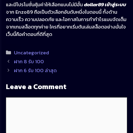
และมีโปรโมชั่นคุ้มค่าให้เลือกแบบไม่มีอั้น
dollar89 เข้าสู่ระบบ
จาก Enzo89 ถือเป็นตัวเลือกอันดับหนึ่งในตอนนี้ ทั้งด้าน
ความเร็ว ความปลอดภัย และโอกาสในการทำกำไรแบบจัดเต็ม
จากเกมสล็อตทุกค่าย ใครที่อยากเริ่มต้นเล่นสล็อตอย่างมั่นใจ
เว็บนี้คือคำตอบที่ดีที่สุด
Categories
Uncategorized
ฝาก 8 รับ 100
ฝาก 6 รับ 100 ล่าสุด
Leave a Comment
Comment