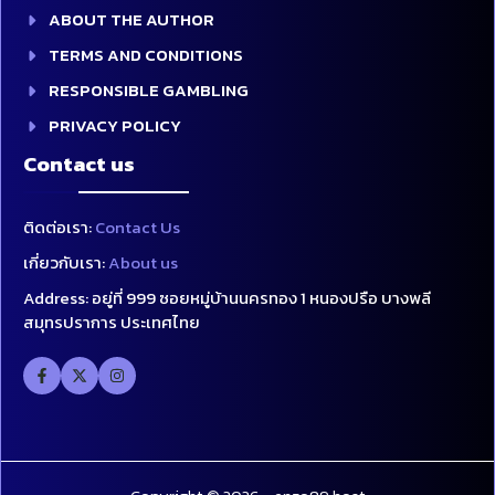
ABOUT THE AUTHOR
TERMS AND CONDITIONS
RESPONSIBLE GAMBLING
PRIVACY POLICY
Contact us
ติดต่อเรา:
Contact Us
เกี่ยวกับเรา:
About us
Address: อยู่ที่ 999 ซอยหมู่บ้านนครทอง 1 หนองปรือ บางพลี
สมุทรปราการ ประเทศไทย