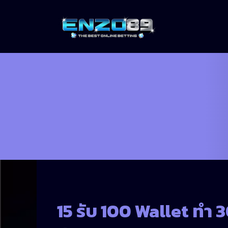
Skip
to
content
15 รับ 100 Wallet ทํา 