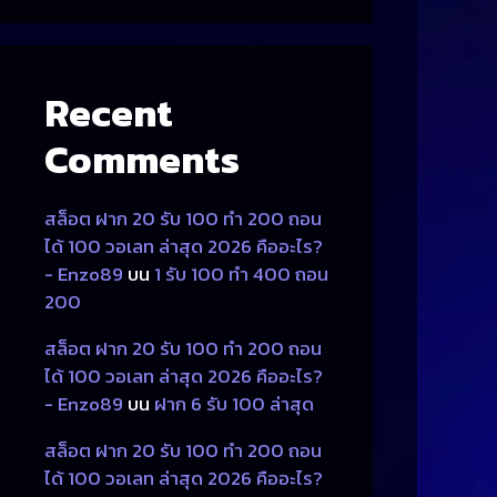
Recent
Comments
สล็อต ฝาก 20 รับ 100 ทํา 200 ถอน
ได้ 100 วอเลท ล่าสุด 2026 คืออะไร?
- Enzo89
บน
1 รับ 100 ทํา 400 ถอน
200
สล็อต ฝาก 20 รับ 100 ทํา 200 ถอน
ได้ 100 วอเลท ล่าสุด 2026 คืออะไร?
- Enzo89
บน
ฝาก 6 รับ 100 ล่าสุด
สล็อต ฝาก 20 รับ 100 ทํา 200 ถอน
ได้ 100 วอเลท ล่าสุด 2026 คืออะไร?