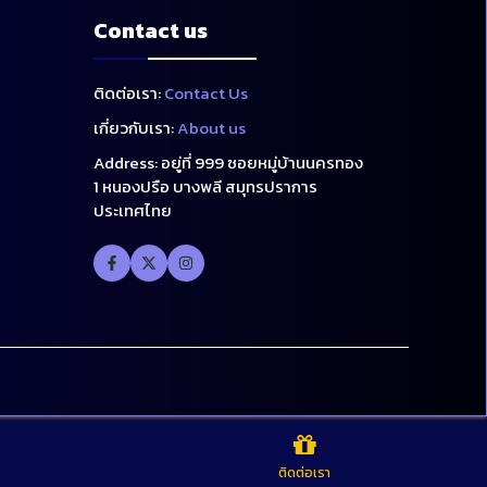
Contact us
ติดต่อเรา:
Contact Us
เกี่ยวกับเรา:
About us
Address: อยู่ที่ 999 ซอยหมู่บ้านนครทอง
1 หนองปรือ บางพลี สมุทรปราการ
ประเทศไทย
ติดต่อเรา