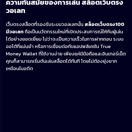
ความทันสมัยของการเล่น สล็อตเว็บตรง
วอเลท
เว็บตรงสล็อตที่รองรับระบบวอลเลทนั้น
สล็อตเว็บตรง100
มีวอเลท
ถือเป็นนวัตกรรมใหม่ที่เปิดประสบการณ์ให้กับผู้เล่น
ได้อย่างยอดเยี่ยม ไม่ว่าจะเป็นความเร็วในการฝากถอน ระบบ
ออโต้ที่แม่นยำ หรือการเชื่อมต่อกับแอปพลิเคชัน True
Money Wallet ที่ใช้งานง่าย เพียงแค่มีมือถือและอินเทอร์เน็ต
คุณก็สามารถเริ่มต้นเล่นสล็อตได้ทันที โดยไม่ต้องยุ่งยาก
เหมือนในอดีต