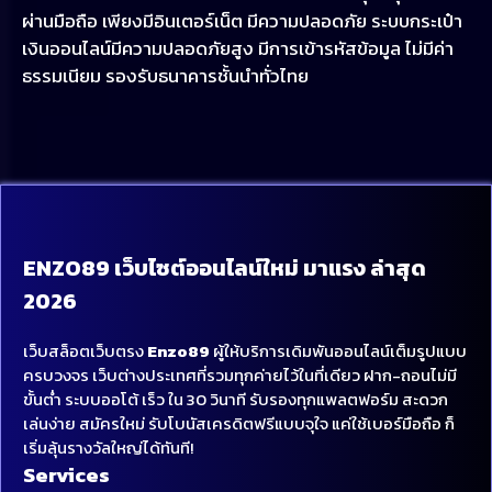
ผ่านมือถือ เพียงมีอินเตอร์เน็ต มีความปลอดภัย ระบบกระเป๋า
เงินออนไลน์มีความปลอดภัยสูง มีการเข้ารหัสข้อมูล ไม่มีค่า
ธรรมเนียม รองรับธนาคารชั้นนำทั่วไทย
ENZO89 เว็บไซต์ออนไลน์ใหม่ มาแรง ล่าสุด
2026
เว็บสล็อตเว็บตรง
Enzo89
ผู้ให้บริการเดิมพันออนไลน์เต็มรูปแบบ
ครบวงจร เว็บต่างประเทศที่รวมทุกค่ายไว้ในที่เดียว ฝาก-ถอนไม่มี
ขั้นต่ำ ระบบออโต้ เร็ว ใน 30 วินาที รับรองทุกแพลตฟอร์ม สะดวก
เล่นง่าย สมัครใหม่ รับโบนัสเครดิตฟรีแบบจุใจ แค่ใช้เบอร์มือถือ ก็
เริ่มลุ้นรางวัลใหญ่ได้ทันที!
Services