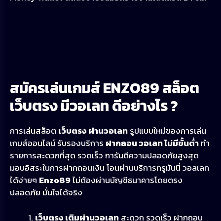
สมัครเล่นเกมส์ ENZO89 สล็อต
เว็บตรง มีวอเลท ดีอย่างไร ?
การเล่นสล็อต
เว็บตรง ผ่านวอเลท
รูปแบบใหม่ของการเล่น
เกมส์ออนไลน์ รับรองบริการ
ฝากถอน วอเลท ไม่มีขั้นต่ํา
ทำ
รายการสะดวกที่สุด รวดเร็ว การันตีความปลอดภัยสูงสุด
มอบอิสระในการฝากถอนเงิน โอนผ่านบริการทรูมันนี่ วอลเลท
ได้ง่ายๆ
Enzo89
ไม่ต้องผ่านบัญชีธนาคารโดยตรง
ปลอดภัย มั่นใจได้จริง
เว็บตรง เติมผ่านวอเลท
สะดวก รวดเร็ว ฝากถอน