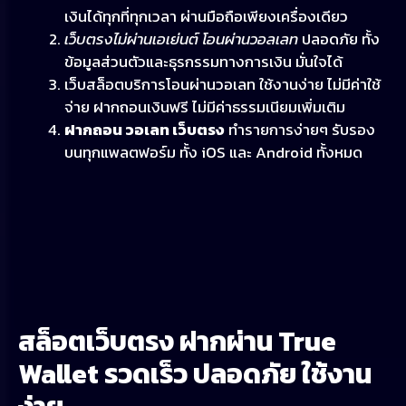
เงินได้ทุกที่ทุกเวลา ผ่านมือถือเพียงเครื่องเดียว
เว็บตรงไม่ผ่านเอเย่นต์ โอนผ่านวอลเลท
ปลอดภัย ทั้ง
ข้อมูลส่วนตัวและธุรกรรมทางการเงิน มั่นใจได้
เว็บสล็อตบริการโอนผ่านวอเลท ใช้งานง่าย ไม่มีค่าใช้
จ่าย ฝากถอนเงินฟรี ไม่มีค่าธรรมเนียมเพิ่มเติม
ฝากถอน วอเลท เว็บตรง
ทำรายการง่ายๆ รับรอง
บนทุกแพลตฟอร์ม ทั้ง iOS และ Android ทั้งหมด
สล็อตเว็บตรง ฝากผ่าน True
Wallet รวดเร็ว ปลอดภัย ใช้งาน