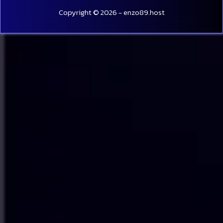
Copyright © 2026 - enzo89.host