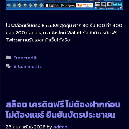
โปรสล็อตเว็บตรง Enzo89 สุดคุ้ม ฝาก 30 รับ 100 ทํา 400
ถอน 200 แจกล่าสุด สมัครใหม่ Wallet รับทันที เครดิตฟรี
Twitter กดรับเองหน้าเว็บได้จริง
Categories
Freecredit
8 Comments
สล็อต เครดิตฟรี ไม่ต้องฝากก่อน
ไม่ต้องแชร์ ยืนยันบัตรประชาชน
28 กุมภาพันธ์ 2026
by
admin