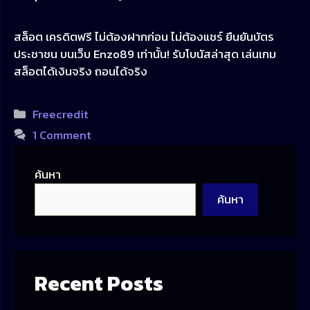
สล็อต เครดิตฟรี ไม่ต้องฝากก่อน ไม่ต้องแชร์ ยืนยันบัตร
ประชาชน บนเว็บ Enzo89 เท่านั้น! รับโบนัสล่าสุด เล่นเกม
สล็อตได้เงินจริง ถอนได้จริง
Categories
Freecredit
1 Comment
ค้นหา
ค้นหา
Recent Posts